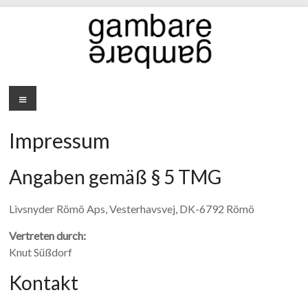
Zum
Inhalt
springen
gambare
Menü
Impressum
Angaben gemäß § 5 TMG
Livsnyder Römö Aps, Vesterhavsvej, DK-6792 Römö
Vertreten durch:
Knut Süßdorf
Kontakt